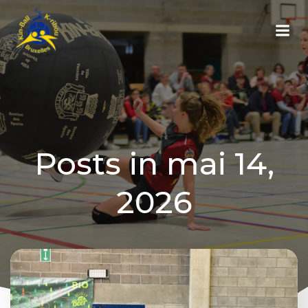
Aller
au
contenu
Posts in mai 14,
2026