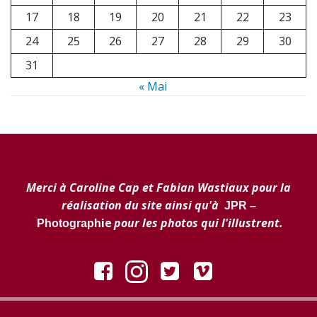
17
18
19
20
21
22
23
24
25
26
27
28
29
30
31
« Mai
REMERCIEMENT
Merci à Caroline Cap et Fabian Wastiaux pour la
réalisation du site ainsi qu'à
JPR –
ie
pour les photos qui l'illustrent.
Photograph