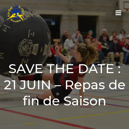
Aller
au
contenu
SAVE THE DATE :
21 JUIN – Repas de
fin de Saison