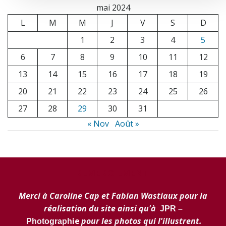
mai 2024
L
M
M
J
V
S
D
1
2
3
4
5
6
7
8
9
10
11
12
13
14
15
16
17
18
19
20
21
22
23
24
25
26
27
28
29
30
31
« Nov
Août »
REMERCIEMENT
Merci à Caroline Cap et Fabian Wastiaux pour la
réalisation du site ainsi qu'à
JPR –
ie
pour les photos qui l'illustrent.
Photograph